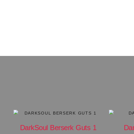
Cada pieza es una reliquia conte
conecta pasado, espíritu y destino
Bienvenido a Divine Nostalgia:
d
nostalgia no es pérdida, sino revel
DarkSoul Berserk Guts 1
Da