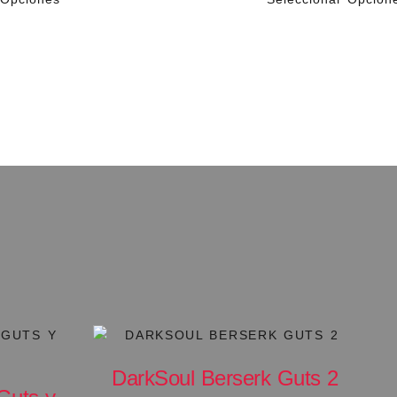
DarkSoul Berserk Guts 2