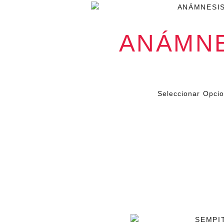
ién
ueba
ANÁMNE
l, de
$
79.000
I
 lo
Seleccionar Opci