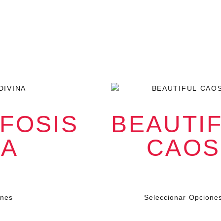
FOSIS
BEAUTI
NA
CAOS
$
79.000
VA
IVA
ones
Seleccionar Opcione