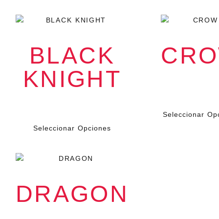
BLACK
CR
KNIGHT
$
199.0
IVA
$
199.000
IVA
Seleccionar Op
Seleccionar Opciones
DRAGON