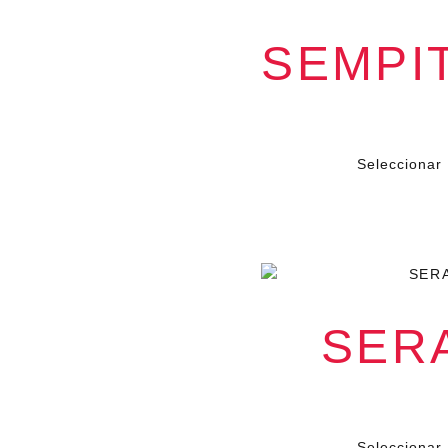
SEMPI
$
119.0
IA
a memoria no
guaje vivo que
Seleccionar
vine
as emociones
que se
rno que nos
 diluirlo.
nterior, la
rzas que se
SER
de al tiempo,
uello que
odo cambia.
ivino,
$
139.0
 uno existe
acer.
Seleccionar