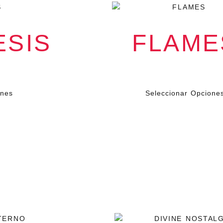
SIS
FLAME
$
79.000
VA
IVA
ones
Seleccionar Opcione