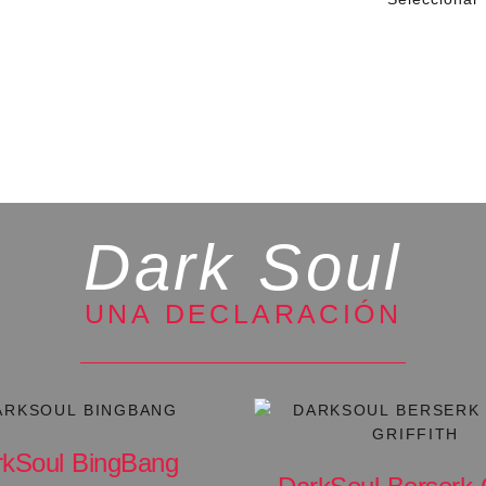
mporánea que
.
onde la
ación.
Dark Soul
UNA DECLARACIÓN
rkSoul BingBang