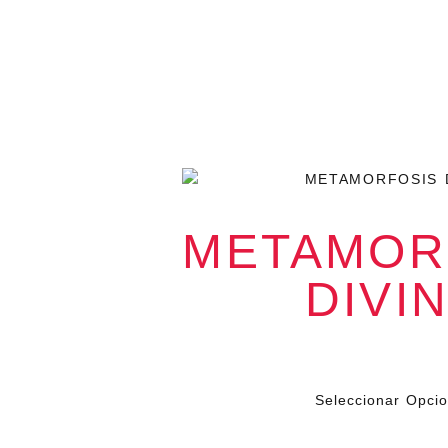
METAMOR
DIVI
o.
$
79.000
I
e
Seleccionar Opci
, es