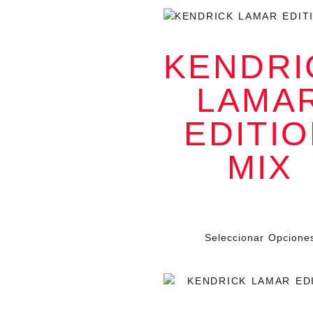
KENDRI
LAMA
SQUABBLE UP
EDITI
El arte y la
música se
encuentran en
esta pieza única
MIX
de
Radnaverse
Cada frase
tipográfica es un
estandarte.
$
79.000
Cada color, una
IV
declaración
silenciosa.
Seleccionar Opcione
Nos vestimos
con estilo
porque lo
llevamos en la
piel: no es solo
ropa, es
identidad. Como
dice
Kendrick en