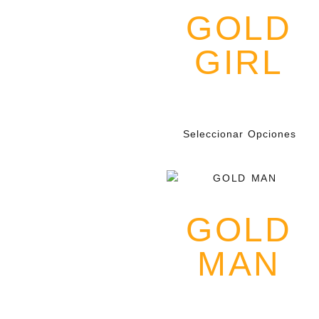
TAMBIÉN
GOLD
SANGRA
GOLD
no es solo moda
—es un manifiesto.
Inspirada en la dualidad
GIRL
entre el poder y la
vulnerabilidad,
en la belleza y el dolor
que se entrelazan en
cada historia.
$
139.000
IVA
Radna
creó una línea
oversize para quienes
entienden que la
Seleccionar Opciones
fuerza también tiene
grietas
y que el amor, en su
máxima entrega, deja
cicatrices.
Cada frase tipográfica
es un estandarte.
GOLD
Cada color, una
declaración silenciosa.
No nos vestimos para
MAN
complacer.
Nos vestimos para
decirle al mundo que
aquí seguimos—
con el oro en la piel,
con la historia en el
$
139.000
IVA
pecho,