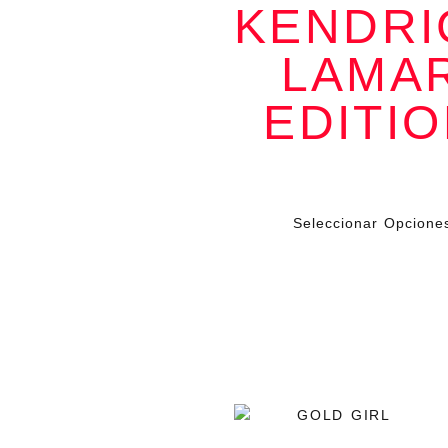
‘The Hillbillies’:
KENDRI
‘I’m best-dressed
moving forward’,
el estilo es
LAMA
actitud, es
avance, es ser
fiel a esa esencia
urbana que
EDITI
sangra historia y
resistencia.
Cada prenda
habla, cada look
refleja nuestras
$
149.000
IV
raíces, nuestra
voz. Esto no es
moda vacía, es
Seleccionar Opcione
cultura hecha
outfit.
EL ORO