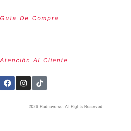
RADNA
Guía De Compra
ENVÍOS & PLAZOS
DEVOLUCIONES
MÉTODOS DE PAGO
¿CÓMO COMPRAR?
Atención Al Cliente
PEDIDOS@RADNAVERSE.COM
2026 Radnaverse. All Rights Reserved