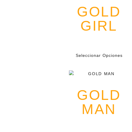
TAMBIÉN
GOLD
SANGRA
GOLD
no es solo moda
—es un manifiesto.
Inspirada en la dualidad
GIRL
entre el poder y la
vulnerabilidad,
en la belleza y el dolor
que se entrelazan en
cada historia.
$
139.000
IVA
Radna
creó una línea
oversize para quienes
entienden que la
Seleccionar Opciones
fuerza también tiene
grietas
y que el amor, en su
máxima entrega, deja
cicatrices.
Cada frase tipográfica
es un estandarte.
GOLD
Cada color, una
declaración silenciosa.
No nos vestimos para
MAN
complacer.
Nos vestimos para
decirle al mundo que
aquí seguimos—
con el oro en la piel,
con la historia en el
$
139.000
IVA
pecho,