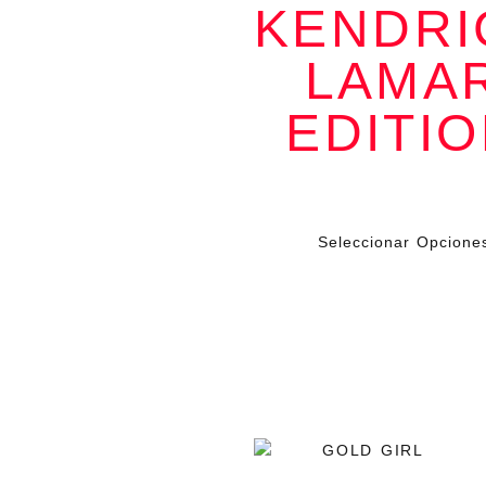
‘The Hillbillies’:
KENDRI
‘I’m best-dressed
moving forward’,
el estilo es
LAMA
actitud, es
avance, es ser
fiel a esa esencia
urbana que
EDITI
sangra historia y
resistencia.
Cada prenda
habla, cada look
refleja nuestras
$
149.000
IV
raíces, nuestra
voz. Esto no es
moda vacía, es
Seleccionar Opcione
cultura hecha
outfit.
EL ORO