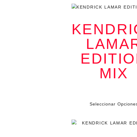
KENDRI
LAMA
SQUABBLE UP
EDITI
El arte y la
música se
encuentran en
esta pieza única
MIX
de
Radnaverse
Cada frase
tipográfica es un
estandarte.
$
79.000
Cada color, una
IV
declaración
silenciosa.
Seleccionar Opcione
Nos vestimos
con estilo
porque lo
llevamos en la
piel: no es solo
ropa, es
identidad. Como
dice
Kendrick en