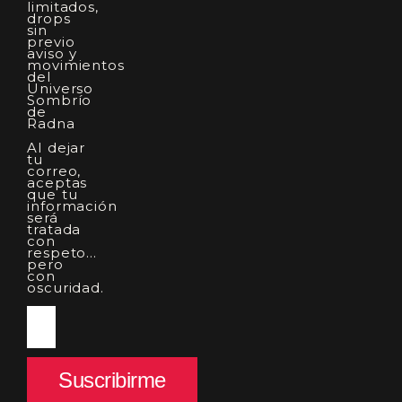
limitados,
drops
sin
previo
aviso y
movimientos
del
Universo
Sombrío
de
Radna
Al dejar
tu
correo,
aceptas
que tu
información
será
tratada
con
respeto…
pero
con
oscuridad.
Suscribirme