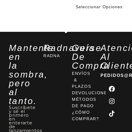
sin miedo, sin pedir
perdón.
Seleccionar Opciones
Mantente
Radnaverse
Guía
Atenc
en
De
Al
RADNA
la
Compra
Client
sombra,
ENVÍOS
PEDIDOS@
&
pero
PLAZOS
al
DEVOLUCIONES
tanto.
MÉTODOS
DE PAGO
Suscríbete
y sé el
¿CÓMO
primero
en
COMPRAR?
enterarte
de
lanzamientos